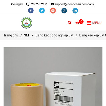
Gọi ngay
02862702191
support@dongchau.company
0
MENU
Trang chủ
/
3M
/
Băng keo công nghiệp 3M
/
Băng keo kép 3M