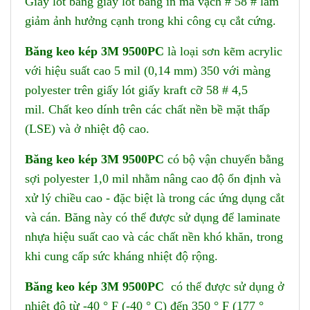
Giấy lót bằng giấy lót bằng in mã vạch # 58 # làm
giảm ảnh hưởng cạnh trong khi công cụ cắt cứng.
Băng keo kép 3M 9500PC
là loại sơn kẽm acrylic
với hiệu suất cao 5 mil (0,14 mm) 350 với màng
polyester trên giấy lót giấy kraft cỡ 58 # 4,5
mil. Chất keo dính trên các chất nền bề mặt thấp
(LSE) và ở nhiệt độ cao.
Băng keo kép 3M 9500PC
có bộ vận chuyển bằng
sợi polyester 1,0 mil nhằm nâng cao độ ổn định và
xử lý chiều cao - đặc biệt là trong các ứng dụng cắt
và cán. Băng này có thể được sử dụng để laminate
nhựa hiệu suất cao và các chất nền khó khăn, trong
khi cung cấp sức kháng nhiệt độ rộng.
Băng keo kép 3M 9500PC
có thể được sử dụng ở
nhiệt độ từ -40 ° F (-40 ° C) đến 350 ° F (177 °