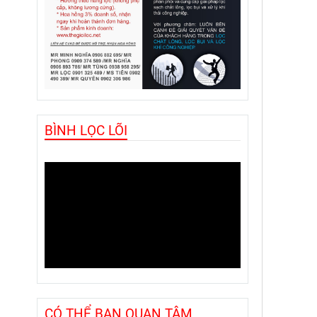
BÌNH LỌC LÕI
CÓ THỂ BẠN QUAN TÂM