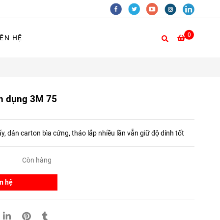
0
IÊN HỆ
iện dụng 3M 75
y, dán carton bìa cứng, tháo lắp nhiều lần vẫn giữ độ dính tốt
Còn hàng
n hệ