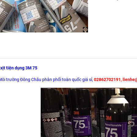
 xịt tiện dụng 3M 75
Môi trường Đông Châu phân phối toàn quốc giá sỉ,
02862702191, lienhe