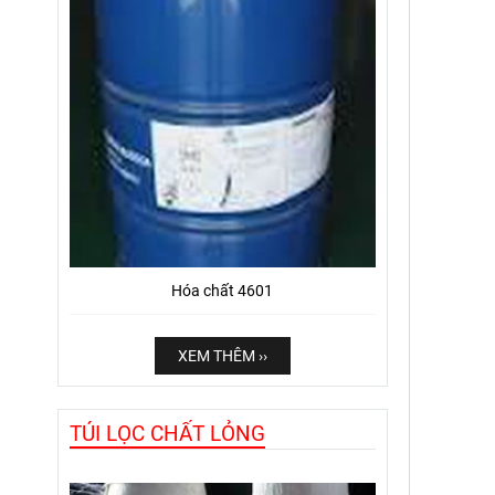
Hóa chất 4601
XEM THÊM ››
TÚI LỌC CHẤT LỎNG