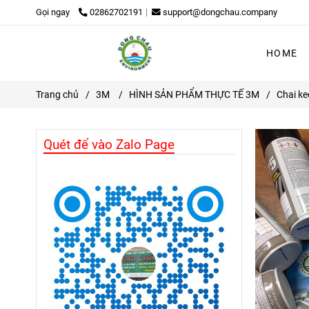
Gọi ngay
02862702191
support@dongchau.company
HOME
Trang chủ
/
3M
/
HÌNH SẢN PHẨM THỰC TẾ 3M
/
Chai ke
Quét để vào Zalo Page