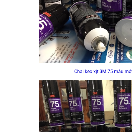
Chai keo xịt 3M 75 mẫu mớ