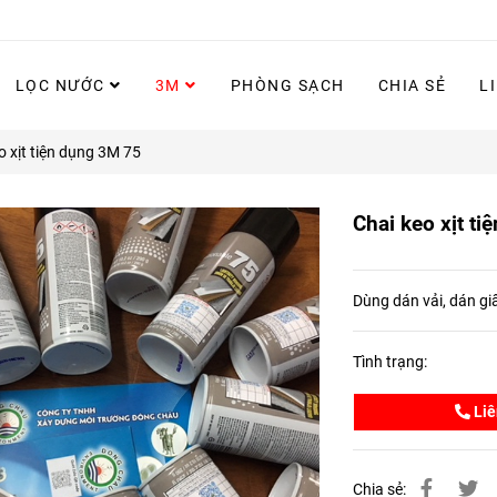
LỌC NƯỚC
3M
PHÒNG SẠCH
CHIA SẺ
L
o xịt tiện dụng 3M 75
Chai keo xịt t
Dùng dán vải, dán giấ
Tình trạng:
Liê
Chia sẻ: