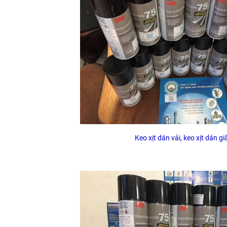
Keo xịt dán vải, keo xịt dán g