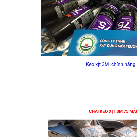
Keo xịt 3M chính hãng 
CHAI KEO XỊT 3M 75 MẪ