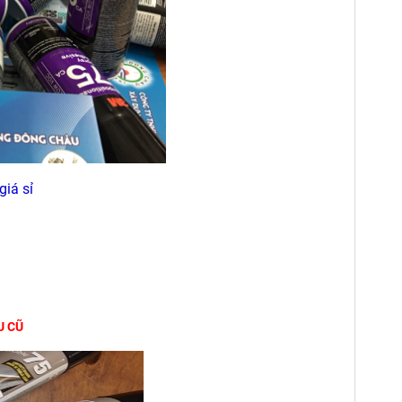
giá sỉ
U CŨ