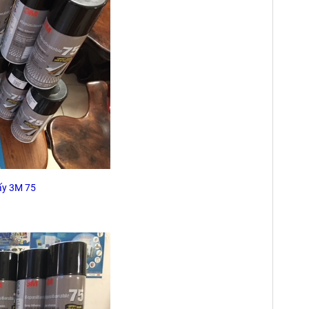
iấy 3M 75