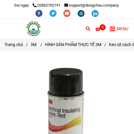
Gọi ngay
02862702191
support@dongchau.company
0
MENU
Trang chủ
/
3M
/
HÌNH SẢN PHẨM THỰC TẾ 3M
/
Keo xịt cách