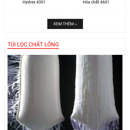
Hydrex 4301
Hóa chất 4601
XEM THÊM ››
TÚI LỌC CHẤT LỎNG