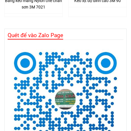
Băng keo màng Nylon che chắn
Keo xịt độ dính cao 3M 90
sơn 3M 7021
Quét để vào Zalo Page