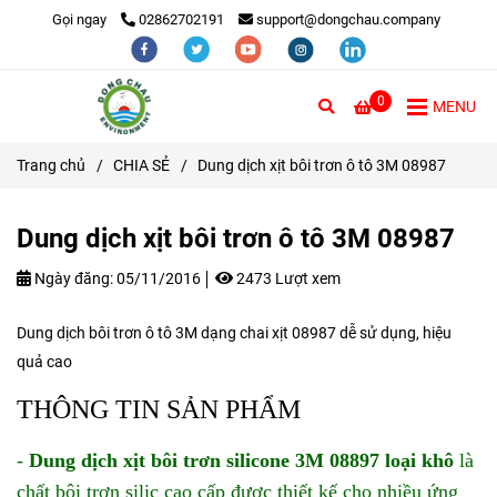
Gọi ngay
02862702191
support@dongchau.company
0
MENU
Trang chủ
/
CHIA SẺ
/
Dung dịch xịt bôi trơn ô tô 3M 08987
Dung dịch xịt bôi trơn ô tô 3M 08987
Ngày đăng:
05/11/2016
2473 Lượt xem
Dung dịch bôi trơn ô tô 3M dạng chai xịt 08987 dễ sử dụng, hiệu
quả cao
THÔNG TIN SẢN PHẨM
-
Dung dịch xịt bôi trơn silicone 3M 08897 loại khô
là
chất bôi trơn silic cao cấp được thiết kế cho nhiều ứng