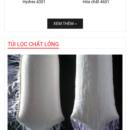
Hydrex 4301
Hóa chất 4601
XEM THÊM ››
TÚI LỌC CHẤT LỎNG