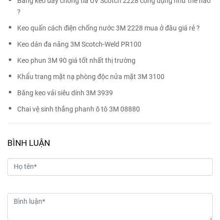
Băng keo dày chống tia UV Scotch 2228 công dụng như thế nào
?
Keo quấn cách điện chống nước 3M 2228 mua ở đâu giá rẻ ?
Keo dán đa năng 3M Scotch-Weld PR100
Keo phun 3M 90 giá tốt nhất thị trường
Khẩu trang mặt nạ phòng độc nửa mặt 3M 3100
Băng keo vải siêu dính 3M 3939
Chai vệ sinh thắng phanh ô tô 3M 08880
BÌNH LUẬN